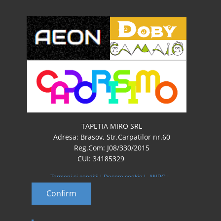
TAPETIA MIRO SRL
Adresa: Brasov, Str.Carpatilor nr.60
Reg.Com: J08/330/2015
CUI: 34185329
Termeni si condiţii |
Despre cookie |
ANPC |
Protectia datelor cu caracter personal
Confirm
Confirm
©TAPETIA 2012-2026. All Rights Reserved