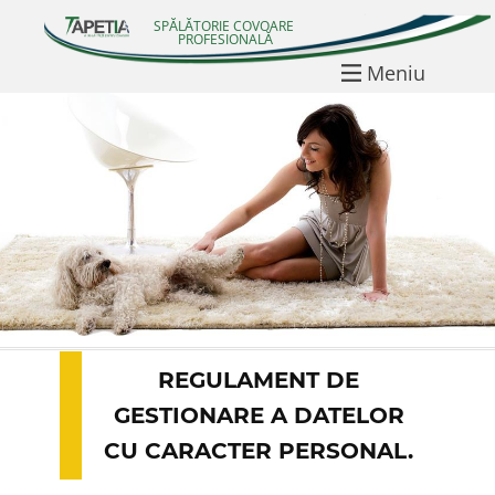
SPĂLĂTO​RIE COVOARE
PROFESIONALĂ
Meniu
Acasa
Servicii
Tarife
Calculator
Verifica programare
Parerile clientilor
REGULAMENT DE
Contact
GESTIONARE A DATELOR
CU CARACTER PERSONAL.
Contul meu